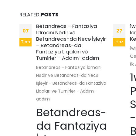
RELATED
POSTS
us :
Betandreas – Fantaziya
1w
07
27
asino
İdmanı Nədir və
İc
Betandreas-da Necə İşləyir
Ke
Tem
Haz
– Betandreas-da
 Jouez
1w
Fantaziya Liqaları və
gne
Qe
Turnirlər – Addım-addım
İl
Betandreas - Fantaziya İdmanı
1
Nədir və Betandreas-da Necə
İşləyir - Betandreas-da Fantaziya
P
Liqaları və Turnirlər - Addım-
addım
S
Betandreas-
-
da Fantaziya
B