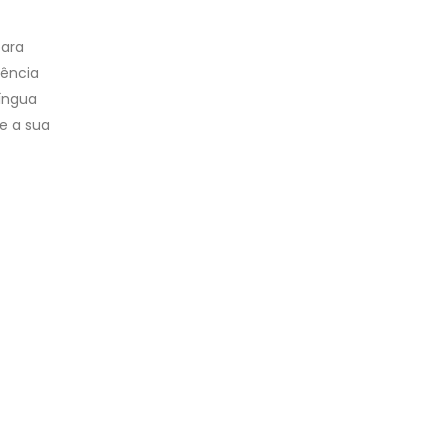
para
rência
íngua
e a sua