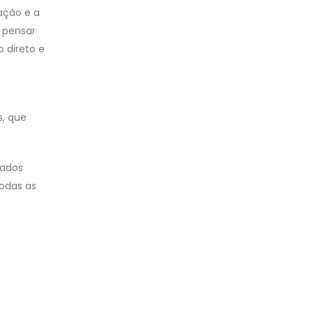
ação e a
 pensar
 direto e
s, que
tados
todas as