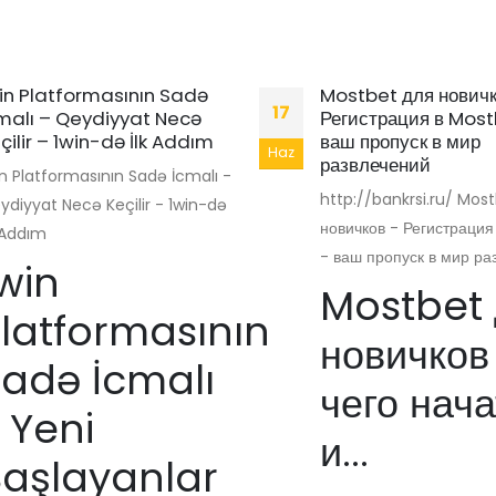
in Platformasının Sadə
Mostbet для новичк
17
malı – Qeydiyyat Necə
Регистрация в Most
çilir – 1win-də İlk Addım
ваш пропуск в мир
Haz
развлечений
in Platformasının Sadə İcmalı -
http://bankrsi.ru/ Mos
ydiyyat Necə Keçilir - 1win-də
новичков - Регистрация
k Addım
- ваш пропуск в мир ра
win
Mostbet
latformasının
новичков 
adə İcmalı
чего нача
 Yeni
и...
aşlayanlar