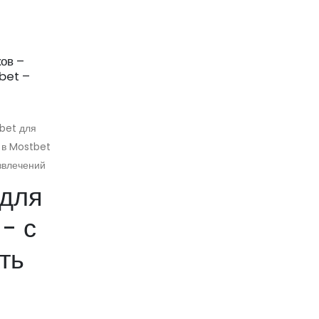
ов –
The MUAH Platform Brings AI
19
26
bet –
Characters to Life
The MUAH Platform Brings AI
Haz
Haz
Characters to Life
tbet для
Table Of
 в Mostbet
звлечений
Contents
 для
- с
Introducing the MUAH Platform:
Where AI Characters Gain a...
ть
read more