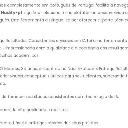
rface completamente em português de Portugal facilita a naveg
o
Nudify-pt
significa selecionar uma plataforma desenvolvida a
guês. Esta ferramenta distingue-se por oferecer suporte técnico
ga Resultados Consistentes e Visuais em IA foi uma ferramenta
ficou impressionada com a qualidade e a coerência dos resultado
balhos acadêmicos.
 O Mateus, 34 anos, encontrou no Nudify-pt.com: Entrega Resul
criar visuais conceptuais únicos para seus clientes, superando 
co.
de fornecer resultados consistentes com tecnologia de IA.
uais de alta qualidade e realistas.
nto fiável e entregas rápidas dos seus projetos.