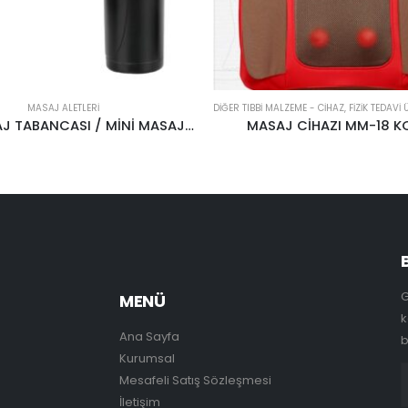
MASAJ ALETLERI
DIĞER TIBBI MALZEME - CIHAZ
,
FIZIK TEDAVI
MİNİ MASAJ TABANCASI / MİNİ MASAJ TABANCASI LY-668A
MASAJ CİHAZI MM-18 K
G
MENÜ
k
Ana Sayfa
b
Kurumsal
Mesafeli Satış Sözleşmesi
İletişim