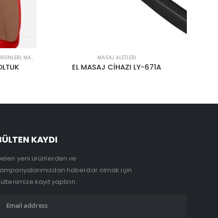
 ÜRÜNLERI
,
MASAJ ALETLERI
,
UNCATEGORIZED
MASAJ ALETLERI
OLTUK
EL MASAJ CİHAZI LY-671A
BÜLTEN KAYDI
elen yeni ürünlerden ve
ampanyalarımızdan haberdar olmak için
ültenimize kayıt yaptırın.