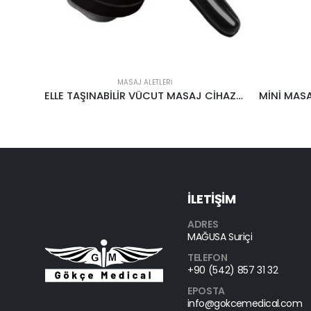
MASAJ ALETLERI
ELLE TAŞINABİLİR VÜCUT MASAJ CİHAZI / ZAYIFLAMA MASAJ CİHAZI LY-662B
İLETİŞİM
ADRES
MAĞUSA Suriçi
TELEFON
+90 (542) 857 31 32
EPOSTA
info@gokcemedical.com