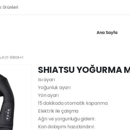
k Ürünleri
Ana Sayfa
JI LY-580A+1
SHIATSU YOĞURMA M
Isı ayarı
Yoğunluk ayarı
Yön ayarı
15 dakikada otomatik kapanma
Elektrik ile çalışma
Ağrı ve yorgunluğu giderir.
Kan dolaşımı hazızlandırır.