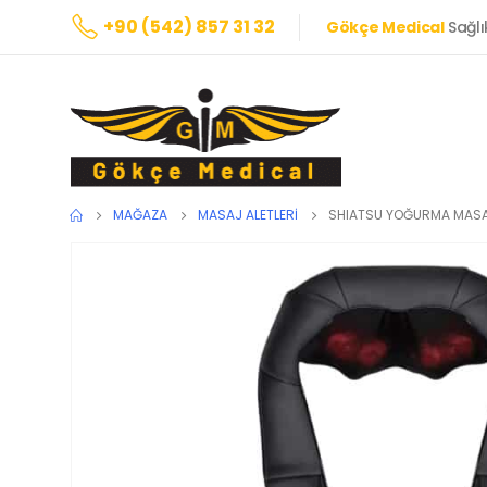
+90 (542) 857 31 32
Gökçe Medical
Sağlı
MAĞAZA
MASAJ ALETLERI
SHIATSU YOĞURMA MASA