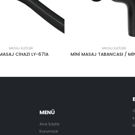
MASAJ ALETLERI
MASAJ ALETLERI
 MASAJ CİHAZI LY-671A
G
MENÜ
k
Ana Sayfa
b
Kurumsal