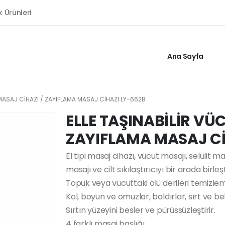
k Ürünleri
Ana Sayfa
 MASAJ CİHAZI / ZAYIFLAMA MASAJ CİHAZI LY-662B
ELLE TAŞINABİLİR VÜ
ZAYIFLAMA MASAJ Cİ
El tipi masaj cihazı, vücut masajı, selülit m
masajı ve cilt sıkılaştırıcıyı bir arada birleşti
Topuk veya vücuttaki ölü derileri temizleme 
Kol, boyun ve omuzlar, baldırlar, sırt ve be
Sırtın yüzeyini besler ve pürüssüzleştirir.
4 farklı masaj başlığı,