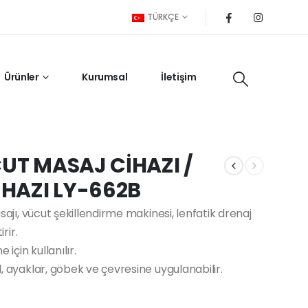
TÜRKÇE
Ürünler
Kurumsal
İletişim
CUT MASAJ CİHAZI /
HAZI LY-662B
asajı, vücut şekillendirme makinesi, lenfatik drenaj
rir.
için kullanılır.
l, ayaklar, göbek ve çevresine uygulanabilir.