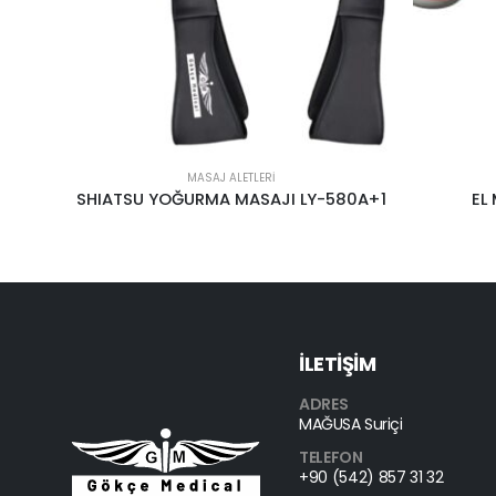
MASAJ ALETLERI
SHIATSU YOĞURMA MASAJI LY-580A+1
EL
İLETİŞİM
ADRES
MAĞUSA Suriçi
TELEFON
+90 (542) 857 31 32