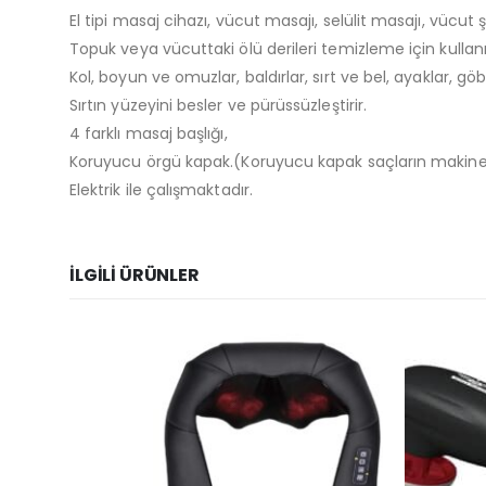
El tipi masaj cihazı, vücut masajı, selülit masajı, vücut şe
Topuk veya vücuttaki ölü derileri temizleme için kullanıl
Kol, boyun ve omuzlar, baldırlar, sırt ve bel, ayaklar, g
Sırtın yüzeyini besler ve pürüssüzleştirir.
4 farklı masaj başlığı,
Koruyucu örgü kapak.(Koruyucu kapak saçların makiney
Elektrik ile çalışmaktadır.
İLGILI ÜRÜNLER