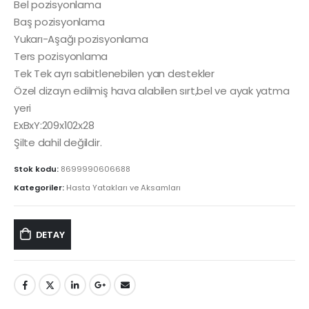
Bel pozisyonlama
Baş pozisyonlama
Yukarı-Aşağı pozisyonlama
Ters pozisyonlama
Tek Tek ayrı sabitlenebilen yan destekler
Özel dizayn edilmiş hava alabilen sırt,bel ve ayak yatma
yeri
ExBxY:209x102x28
Şilte dahil değildir.
Stok kodu:
8699990606688
Kategoriler:
Hasta Yatakları ve Aksamları
DETAY