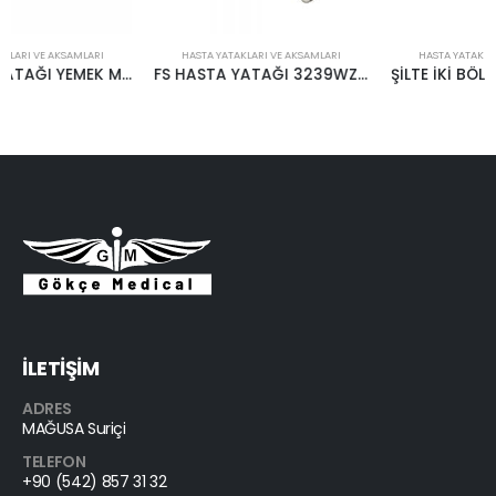
HASTA YATAKLARI VE AKSAMLARI
HASTA YATAKLARI VE AKSAMLARI
FS HASTA YATAĞI 3239WZF4
ŞİLTE İKİ BÖLMELİ E-159 VE E-160 ERPA
İLETİŞİM
ADRES
MAĞUSA Suriçi
TELEFON
+90 (542) 857 31 32