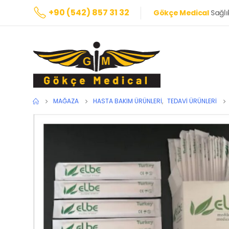
+90 (542) 857 31 32
Gökçe Medical
Sağlı
MAĞAZA
HASTA BAKIM ÜRÜNLERI
,
TEDAVI ÜRÜNLERI