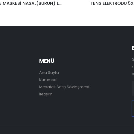
TENS ELEKTRODU 5X5
G
MENÜ
k
Ana Sayfa
b
Kurumsal
Mesafeli Satış Sözleşmesi
İletişim