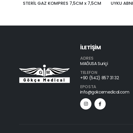
,5CM
UYKU ABNE MASKESİ NASAL(BURUN) LARGE RESPİROX
İLETİŞİM
ADRES
MAĞUSA Suriçi
TELEFON
+90 (542) 857 31 32
EPOSTA
info@gokcemedical.com