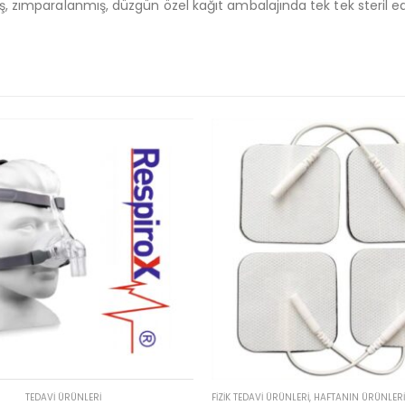
ş, zımparalanmış, düzgün özel kağıt ambalajında tek tek steril ed
RÜNLERI
,
HAFTANIN ÜRÜNLERI
,
TEDAVI ÜRÜNLERI
,
SPORCU SAĞLIĞI ÜRÜNLERI
TEDAVI ÜRÜNLERI