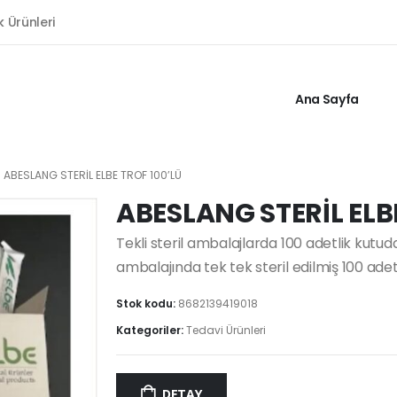
k Ürünleri
Ana Sayfa
ABESLANG STERİL ELBE TROF 100’LÜ
ABESLANG STERİL ELB
Tekli steril ambalajlarda 100 adetlik kut
ambalajında tek tek steril edilmiş 100 adet
Stok kodu:
8682139419018
Kategoriler:
Tedavi Ürünleri
DETAY