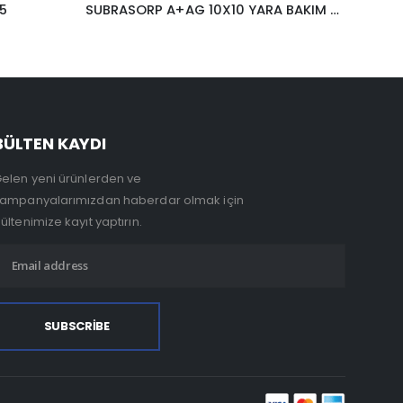
SUBRASORP A+AG 10X10 YARA BAKIM BANDI
ASPİRASYON KATETER
BÜLTEN KAYDI
elen yeni ürünlerden ve
ampanyalarımızdan haberdar olmak için
ültenimize kayıt yaptırın.