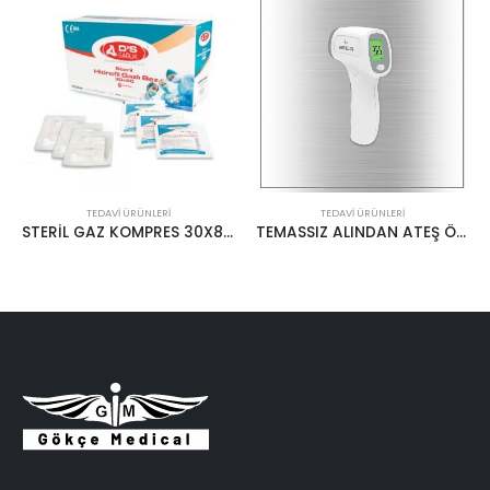
TEDAVI ÜRÜNLERI
TEDAVI ÜRÜNLERI
STERİL GAZ KOMPRES 30X80 2PARÇA D’S
TEMASSIZ ALINDAN ATEŞ ÖLÇER ABC
ASPİRASYON KATETER