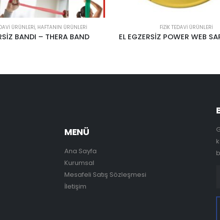
FIZIK TEDAVI ÜRÜNLERI
FIZIK TEDAVI ÜRÜNLERI
,
HAFTANIN ÜRÜNLERI
SİZ POWER WEB SARI LEVEL 1*
TENS ELEKTRODU 5X
G
MENÜ
k
Ana Sayfa
b
Kurumsal
Mesafeli Satış Sözleşmesi
İletişim