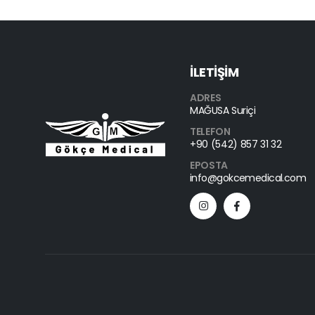
İLETİŞİM
ADRES
MAĞUSA Suriçi
TELEFON
+90 (542) 857 31 32
EPOSTA
info@gokcemedical.com