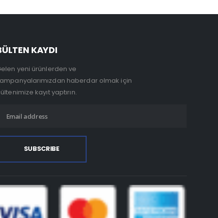
BÜLTEN KAYDI
elen yeni ürünlerden ve
ampanyalarımızdan haberdar olmak için
ültenimize kayıt yaptırın.