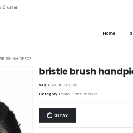
k Ürünleri
Home
S
 BRUSH HANDPIECE
bristle brush handpi
SKU:
8690000012509
Category:
Dental Consumables
DETAY