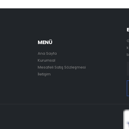
G
MENÜ
k
Ana Sayfa
b
Kurumsal
Mesafeli Satış Sözleşmesi
İletişim