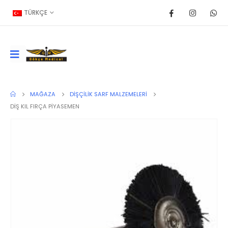
TÜRKÇE
MAĞAZA
DIŞÇILIK SARF MALZEMELERI
DİŞ KIL FIRÇA PİYASEMEN