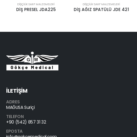
IŞÇILIK SARF MALZEMELERI
DIŞÇILIK SARF MALZEMELERI
DIŞÇI
İŞ PRESEL JDA225
DİŞ AĞIZ SPATÜLÜ JDE 421
İLETİŞİM
ADRES
MAĞUSA Suriçi
TELEFON
+90 (542) 857 31 32
EPOSTA
info@gokcemedical.com