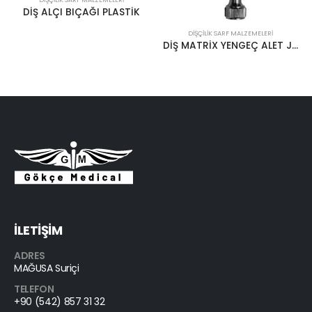
LASTİK
DIŞÇILIK SARF MALZEMELERI
DIŞÇILIK SARF MALZEMELERI
DİŞ MATRİX YENGEÇ ALET JENSEN JDF 325
İLETİŞİM
ADRES
MAĞUSA Suriçi
TELEFON
+90 (542) 857 31 32