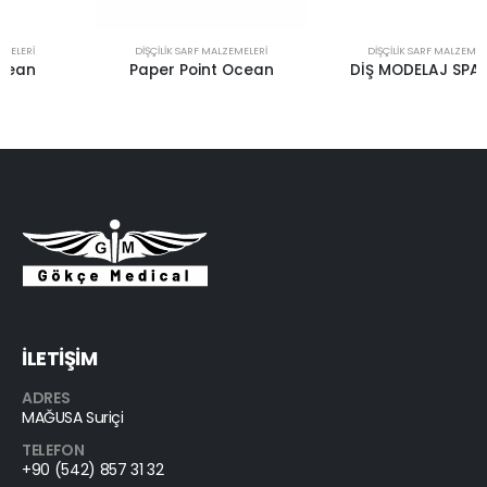
DIŞÇILIK SARF MALZEMELERI
DIŞÇILIK SARF MALZEMELERI
Paper Point Ocean
DİŞ MODELAJ SPATÜLÜ
İLETİŞİM
ADRES
MAĞUSA Suriçi
TELEFON
+90 (542) 857 31 32