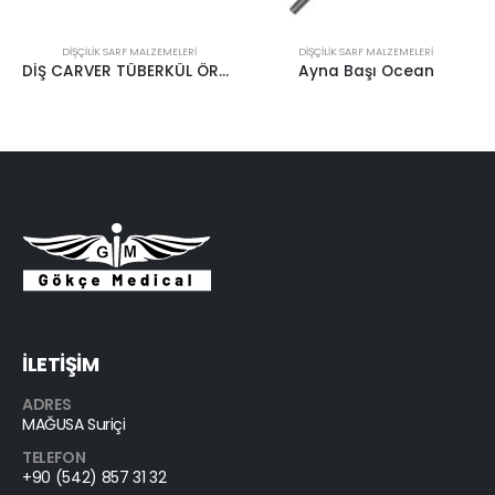
DIŞÇILIK SARF MALZEMELERI
DIŞÇILIK SARF MALZEMELERI
DİŞ CARVER TÜBERKÜL ÖRTÜCÜ
Ayna Başı Ocean
İLETİŞİM
ADRES
MAĞUSA Suriçi
TELEFON
+90 (542) 857 31 32