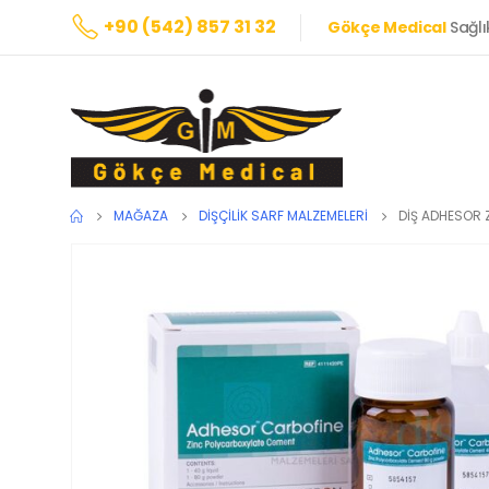
+90 (542) 857 31 32
Gökçe Medical
Sağlı
MAĞAZA
DIŞÇILIK SARF MALZEMELERI
DİŞ ADHESOR 