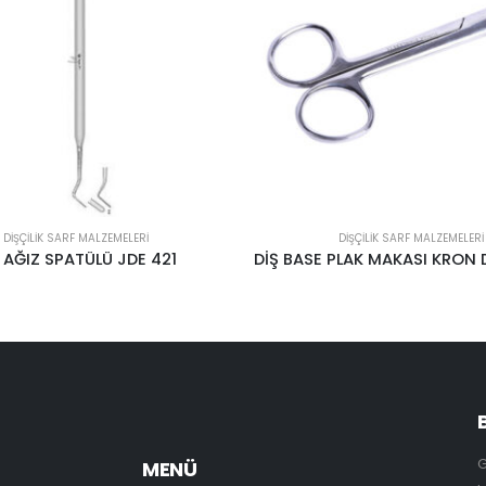
DIŞÇILIK SARF MALZEMELERI
DIŞÇILIK SARF MALZEMELERI
DİŞ BASE PLAK MAKASI KRON DÜZ & EĞRİ JDP 569
DİŞ MODELAJ SPATÜ
G
MENÜ