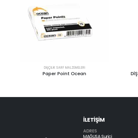
DIŞÇILIK SARF MALZEMELERI
DİŞ AĞIZ SPATÜLÜ JDE 421
İLETİŞİM
ADRES
MAĞUSA Suriçi