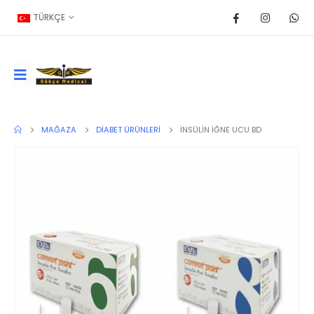
TÜRKÇE
MAĞAZA
DIABET ÜRÜNLERI
İNSÜLİN İĞNE UCU BD