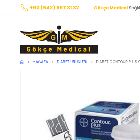
+90 (542) 857 31 32
Gökçe Medical
Sağlı
MAĞAZA
DIABET ÜRÜNLERI
DİABET CONTOUR PLUS Ç