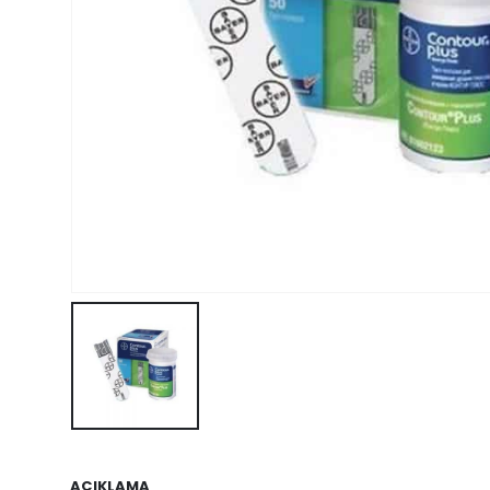
AÇIKLAMA