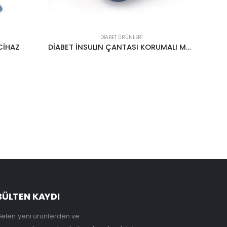
DIABET ÜRÜNLERI
CİHAZ
DİABET İNSULIN ÇANTASI KORUMALI MESİTAŞ
BÜLTEN KAYDI
elen yeni ürünlerden ve