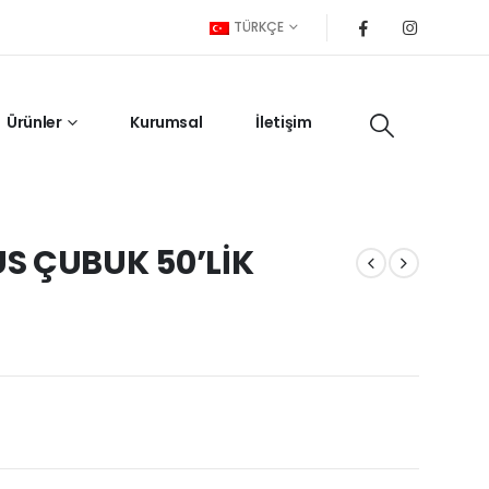
TÜRKÇE
Ürünler
Kurumsal
İletişim
S ÇUBUK 50’LİK