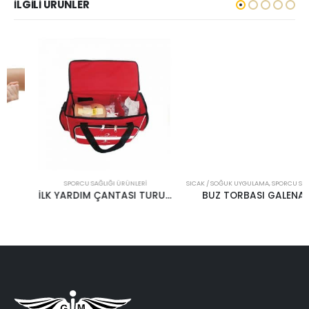
İLGILI ÜRÜNLER
SPORCU SAĞLIĞI ÜRÜNLERI
SICAK / SOĞUK UYGULAMA
,
SPORCU SAĞLIĞI ÜRÜNLERI
İLK YARDIM ÇANTASI TURUNCU
BUZ TORBASI GALENA