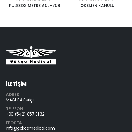
SOLUNUM TEDAVI CIHAZLARI
SOLUNUM TEDAVI CIHAZLARI
PULSEOXİMETRE A0J-70B
OKSİJEN KANÜLÜ
İLETİŞİM
ADRES
MAĞUSA Suriçi
TELEFON
+90 (542) 857 31 32
EPOSTA
info@gokcemedical.com