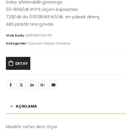
Kolay sıfırlanabilir gösterge
50-800l/dk BTPS ölçüm kapasitesi
720l/dk da 0.00384KPA/l/dk. en yüksek direnç
ABS plastik ana gövde
Stok kodu:
8680697001751
Kategoriler:
Solunum Tedavi Cihazları
DETAY
AÇIKLAMA
Mesilife nefes akım ölçer