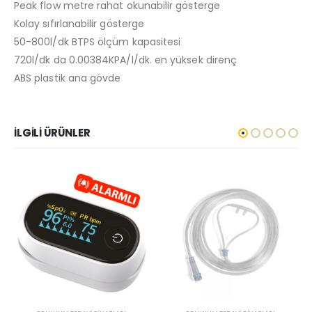
Peak flow metre rahat okunabilir gösterge
Kolay sıfırlanabilir gösterge
50-800l/dk BTPS ölçüm kapasitesi
720l/dk da 0.00384KPA/l/dk. en yüksek direnç
ABS plastik ana gövde
İLGILI ÜRÜNLER