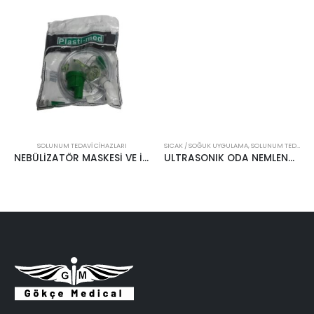
SOLUNUM TEDAVI CIHAZLARI
SICAK / SOĞUK UYGULAMA
,
SOLUNUM TEDAVI CIHAZLARI
NEBÜLİZATÖR MASKESİ VE İLAÇ HAZNESİ
ULTRASONIK ODA NEMLENDİRİCİ RESPİROX 2.5 LT