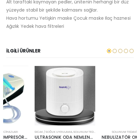
Alt taraftaki kaymayan pedler, ünitenin herhangi bir düz
yüzeyde stabil bir şekilde kalmasını sağlar.
Hava hortumu Yetişkin maske Çocuk maske Ilaç haznesi
Ağızlık Yedek hava filtreleri
İLGILI ÜRÜNLER
SICAK / SOĞUK UYGULAMA
,
SOLUNUM TEDAVI CIHAZLARI
SOLUNUM TEDAVI CIHAZLARI
ULTRASONIK ODA NEMLENDİRİCİ RESPİROX 2.5 LT
NEBULİZATÖR OMBRA TRUDELL