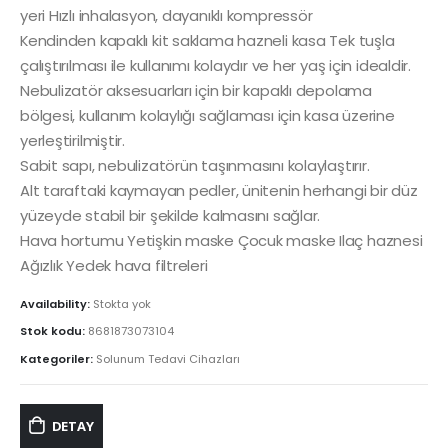
yeri Hızlı inhalasyon, dayanıklı kompressör
Kendinden kapaklı kit saklama hazneli kasa Tek tuşla
çalıştırılması ile kullanımı kolaydır ve her yaş için idealdir.
Nebulizatör aksesuarları için bir kapaklı depolama
bölgesi, kullanım kolaylığı sağlaması için kasa üzerine
yerleştirilmiştir.
Sabit sapı, nebulizatörün taşınmasını kolaylaştırır.
Alt taraftaki kaymayan pedler, ünitenin herhangi bir düz
yüzeyde stabil bir şekilde kalmasını sağlar.
Hava hortumu Yetişkin maske Çocuk maske Ilaç haznesi
Ağızlık Yedek hava filtreleri
Availability:
Stokta yok
Stok kodu:
8681873073104
Kategoriler:
Solunum Tedavi Cihazları
DETAY