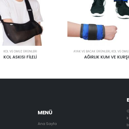
ACAK ÜRÜNLERI
,
KOL VE OMUZ ÜRÜNLERI
KOL VE OMUZ ÜRÜNLERI
IRLIK KUM VE KURŞUN
DİRSEKLİK – AL2552
G
MENÜ
k
Ana Sayfa
b