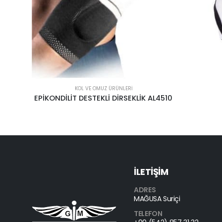
KOL VE OMUZ ÜRÜNLERI
AYAK VE B
AL4510
KOL ASKISI FİLELİ
AĞ
İLETİŞİM
ADRES
MAĞUSA Suriçi
TELEFON