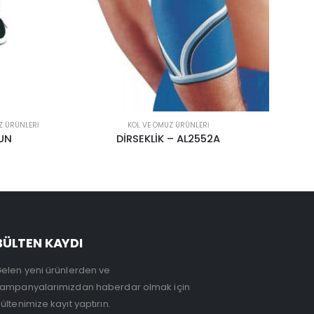
KOL VE OMUZ ÜRÜNLERI
A
KOL ASKISI 30 DERECE
BÜLTEN KAYDI
elen yeni ürünlerden ve
ampanyalarımızdan haberdar olmak için
ültenimize kayıt yaptırın.