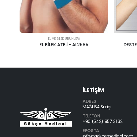
EL VE BILEK ÜRÜNLERI
DESTEKLİ PARMAK ATELİ HB 5301
BAŞPAR
İLETİŞİM
ADRES
MAĞUSA Suriçi
TELEFON
+90 (542) 857 31 32
EPOSTA
info@gokcemedical.com