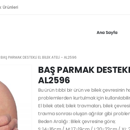
k Ürünleri
Ana Sayfa
BAŞ PARMAK DESTEKLİ EL BİLEK ATELİ – AL2596
BAŞ PARMAK DESTEKLİ 
AL2596
Bu ürün tıbbi bir ürün ve bilek çevresinin h
problemlerden kurtulmak için kullanılabilir
El bilek ateli; bilek travmaları, bilek çev
travma sonrası oluşan ağrılar gibi probleml
Beden Aralığı : Bilek çevresine göre;
S: 14-16cm / M: 17-19cm / L:20-22cm / XL