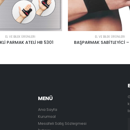
EL VE BILEK ÜRÜNLERI
EL VE BILEK ÜRÜNLERI
MAK SABİTLEYİCİ – AL2594
EL BİLEKLİĞİ
G
MENÜ
k
Ana Sayfa
b
Kurumsal
Mesafeli Satış Sözleşmesi