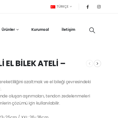
TÜRKÇE
Ürünler
Kurumsal
İletişim
EL BİLEK ATELİ –
areketliliğini azaltmak ve el bileği çevresindeki
.
resinde oluşan aşınmaları, tendon zedelenmeleri
erin çözümü için kullanılabilir.
: 23-25cm / XXL: 26-28cm