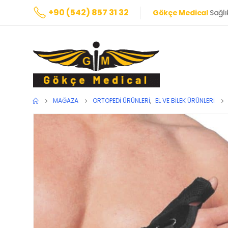
+90 (542) 857 31 32
Gökçe Medical
Sağlı
MAĞAZA
ORTOPEDI ÜRÜNLERI
,
EL VE BILEK ÜRÜNLERI