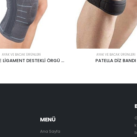
AYAK VE BACAK ÜRÜNLERI
AYAK VE BACAK ÜRÜNLERI
PATELLA DİZ BANDI
G
MENÜ
k
Ana Sayfa
b