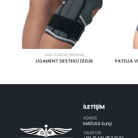
AYAK VE BACAK ÜRÜNLERI
PATELLA VE LİGAMENT DESTEKLİ ÖRGÜ DİZLİK AL-4240
İLETİŞİM
ADRES
MAĞUSA Suriçi
TELEFON