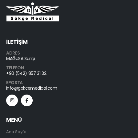
İLETİŞİM
ADRES
MAĞUSA Suriçi
TELEFON
+90 (542) 857 31 32
EPOSTA
info@gokcemedical.com
MENÜ
Ana Sayfa