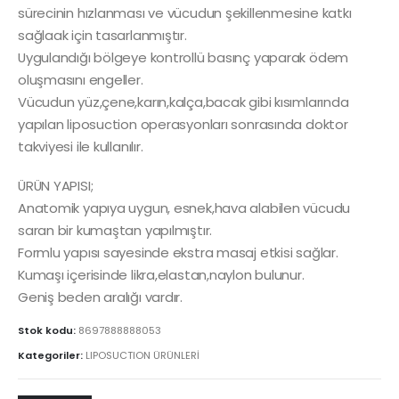
sürecinin hızlanması ve vücudun şekillenmesine katkı
sağlaak için tasarlanmıştır.
Uygulandığı bölgeye kontrollü basınç yaparak ödem
oluşmasını engeller.
Vücudun yüz,çene,karın,kalça,bacak gibi kısımlarında
yapılan liposuction operasyonları sonrasında doktor
takviyesi ile kullanılır.
ÜRÜN YAPISI;
Anatomik yapıya uygun, esnek,hava alabilen vücudu
saran bir kumaştan yapılmıştır.
Formlu yapısı sayesinde ekstra masaj etkisi sağlar.
Kumaşı içerisinde likra,elastan,naylon bulunur.
Geniş beden aralığı vardır.
Stok kodu:
8697888888053
Kategoriler:
LIPOSUCTION ÜRÜNLERİ