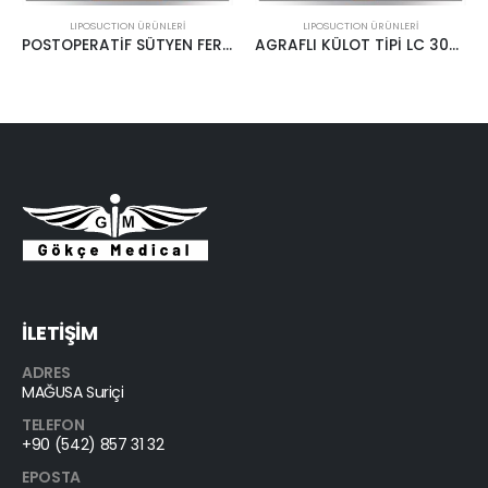
LIPOSUCTION ÜRÜNLERİ
LIPOSUCTION ÜRÜNLERİ
POSTOPERATİF SÜTYEN FERMUARLI LC 201 LİPOCASE
AGRAFLI KÜLOT TİPİ LC 302 LİPOCASE
ABDOMİN KORSESİ-4 PANELLİ LC 421 LİPOCASE
İLETİŞİM
ADRES
MAĞUSA Suriçi
TELEFON
+90 (542) 857 31 32
EPOSTA