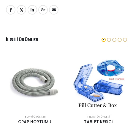
İLGILI ÜRÜNLER
LIĞI ÜRÜNLERI
TEDAVI ÜRÜNLERI
,
TEDAVI ÜRÜNLERI
TEDAVI ÜRÜNLERI
CPAP HORTUMU
TABLET KESİCİ
TABLE