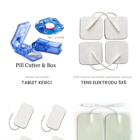
TEDAVI ÜRÜNLERI
FIZIK TEDAVI ÜRÜNLERI
,
HAFTANIN ÜRÜNLERI
,
SP
TABLET KESİCİ
TENS ELEKTRODU 5X5