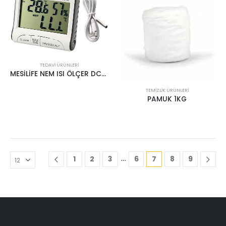
TEDAVI ÜRÜNLERI
MESİLİFE NEM ISI ÖLÇER DC103
TEMIZLIK ÜRÜNLERI
PAMUK 1KG
…
1
2
3
6
7
8
9