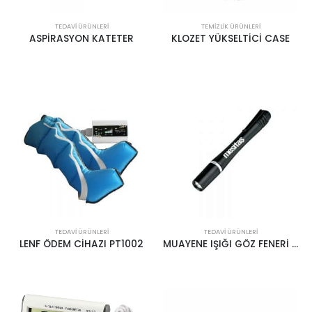
TEDAVI ÜRÜNLERI
TEMIZLIK ÜRÜNLERI
ASPİRASYON KATETER
KLOZET YÜKSELTİCİ CASE
TEDAVI ÜRÜNLERI
TEDAVI ÜRÜNLERI
LENF ÖDEM CİHAZI PT1002
MUAYENE IŞIĞI GÖZ FENERİ MESİTAŞ