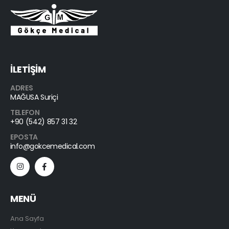
İLETİŞİM
ADRES
MAĞUSA Suriçi
TELEFON
+90 (542) 857 31 32
EPOSTA
info@gokcemedical.com
MENÜ
Ana Sayfa