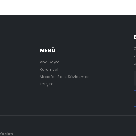
G
MENÜ
k
Ana Sayfa
b
Kurumsal
Mesafeli Satış Sözleşmesi
İletişim
 Yazılım