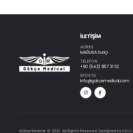
İLETİŞİM
ADRES
MAĞUSA Suriçi
TELEFON
+90 (542) 857 31 32
EPOSTA
info@gokcemedical.com
Gökçe Medical. © 2021. All Rights Reserved. Designed by
Kıbrıs