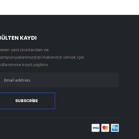
BÜLTEN KAYDI
elen yeni ürünlerden ve
ampanyalarımızdan haberdar olmak için
ültenimize kayıt yaptırın.