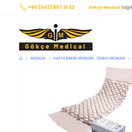
+90 (542) 857 31 32
Gökçe Medical
Sağlı
MAĞAZA
HASTA BAKIM ÜRÜNLERI
,
TEDAVI ÜRÜNLERI