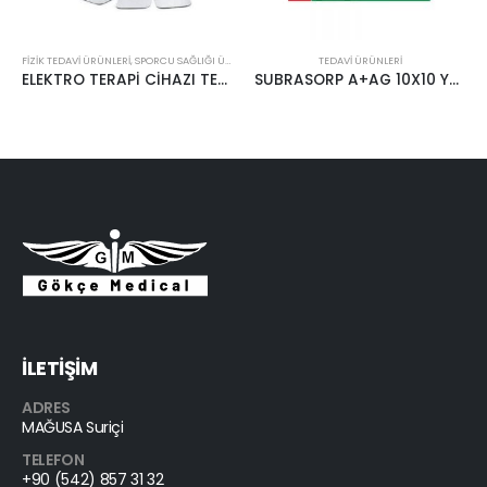
FIZIK TEDAVI ÜRÜNLERI
,
SPORCU SAĞLIĞI ÜRÜNLERI
,
TEDAVI ÜRÜNLERI
TEDAVI ÜRÜNLERI
ELEKTRO TERAPİ CİHAZI TENS-EMS-MASAJ R-C4D
SUBRASORP A+AG 10X10 YARA BAKIM BANDI
İLETİŞİM
ADRES
MAĞUSA Suriçi
TELEFON
+90 (542) 857 31 32