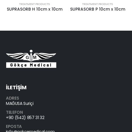
MENT PRODUCTS
TREATMENT PRODUCTS
TREATMEN
B H 10cm x 10cm
SUPRASORB P 10cm x 10cm
İLETİŞİM
ADRES
MAĞUSA Suriçi
TELEFON
+90 (542) 857 31 32
EPOSTA
info@gokcemedical.com