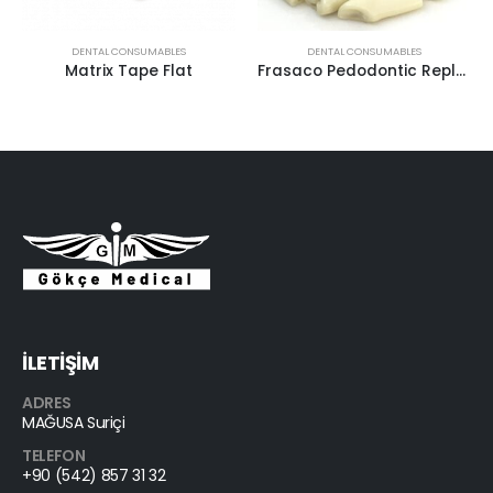
Plaster Knife Plastic
DENTAL CONSUMABLES
Frasaco Pedodontic Replacement Tooth
İLETİŞİM
ADRES
MAĞUSA Suriçi
TELEFON
+90 (542) 857 31 32