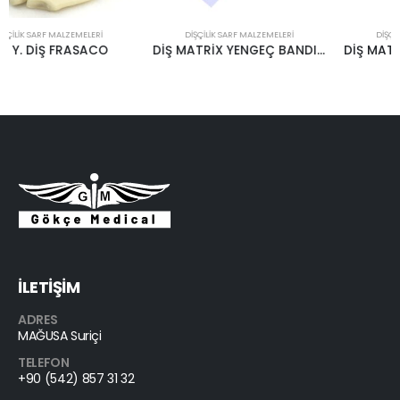
DIŞÇILIK SARF MALZEMELERI
DIŞÇILIK SARF MALZEMELERI
DİŞ MATRİX YENGEÇ BANDI 2 VEYA 3 DELİKLİ
DİŞ MATRİX BANDI 1M OCEAN
İLETİŞİM
ADRES
MAĞUSA Suriçi
TELEFON
+90 (542) 857 31 32