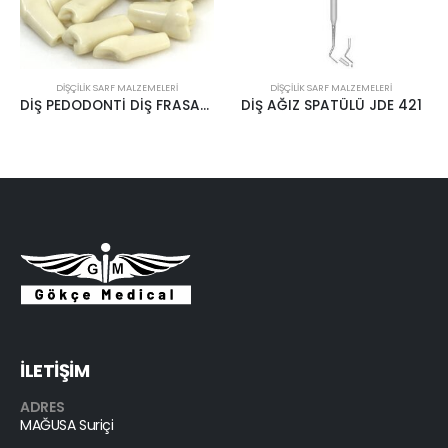
 SARF MALZEMELERI
DIŞÇILIK SARF MALZEMELERI
DIŞÇILIK SAR
DİŞ PEDODONTİ DİŞ FRASACO
DİŞ AĞIZ SPATÜLÜ JDE 421
İLETİŞİM
ADRES
MAĞUSA Suriçi