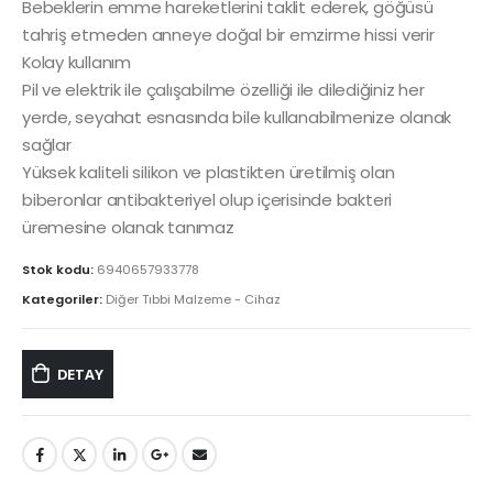
Bebeklerin emme hareketlerini taklit ederek, göğüsü
tahriş etmeden anneye doğal bir emzirme hissi verir
Kolay kullanım
Pil ve elektrik ile çalışabilme özelliği ile dilediğiniz her
yerde, seyahat esnasında bile kullanabilmenize olanak
sağlar
Yüksek kaliteli silikon ve plastikten üretilmiş olan
biberonlar antibakteriyel olup içerisinde bakteri
üremesine olanak tanımaz
Stok kodu:
6940657933778
Kategoriler:
Diğer Tıbbi Malzeme - Cihaz
DETAY