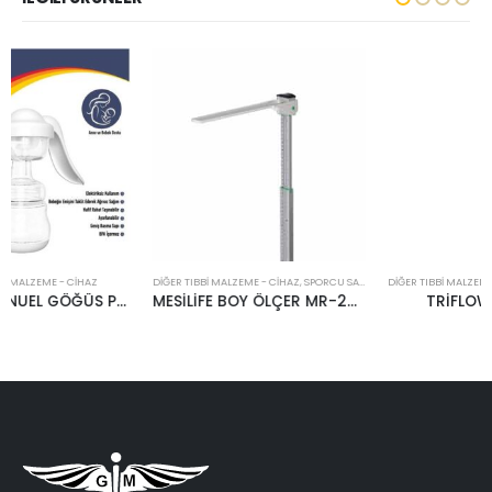
DIĞER TIBBI MALZEME - CIHAZ
,
SPORCU SAĞLIĞI ÜRÜNLERI
DIĞER TIBBI MALZEME - CIHAZ
,
SOLUNUM TEDAVI CIHAZLARI
MESİLİFE BOY ÖLÇER MR-200M/ PT-810A DUVARA MONTE
TRİFLOW PLASMED