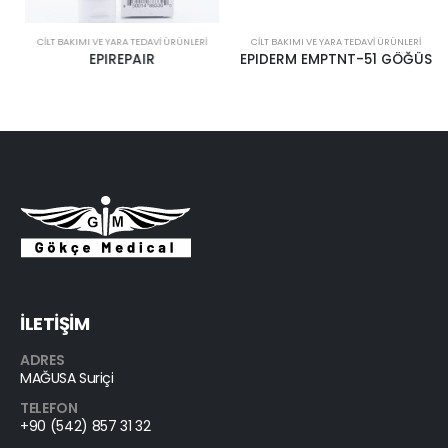
CILT BAKIMI VE YARA TEDAVI ÜRÜNLERI
CILT BAKIMI VE YARA TEDAVI ÜRÜNLERI
EPIREPAIR
EPIDERM EMPTNT-51 GÖĞÜS
İLETİŞİM
ADRES
MAĞUSA Suriçi
TELEFON
+90 (542) 857 31 32