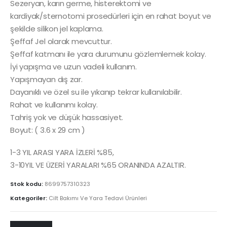
Sezeryan, karın germe, histerektomi ve
kardiyak/sternotomi prosedürleri için en rahat boyut ve
şekilde silikon jel kaplama.
Şeffaf Jel olarak mevcuttur.
Şeffaf katmanı ile yara durumunu gözlemlemek kolay.
İyi yapışma ve uzun vadeli kullanım.
Yapışmayan dış zar.
Dayanıklı ve özel su ile yıkanıp tekrar kullanılabilir.
Rahat ve kullanımı kolay.
Tahriş yok ve düşük hassasiyet.
Boyut: ( 3.6 x 29 cm )
1-3 YIL ARASI YARA İZLERİ %85,
3-10YIL VE ÜZERİ YARALARI %65 ORANINDA AZALTIR.
Stok kodu:
8699757310323
Kategoriler:
Cilt Bakımı Ve Yara Tedavi Ürünleri