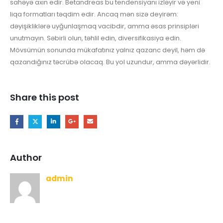
sahəyə axın edir. Betandreas bu tendensiyanı izləyir və yeni
liqa formatları təqdim edir. Ancaq mən sizə deyirəm:
dəyişikliklərə uyğunlaşmaq vacibdir, amma əsas prinsipləri
unutmayın. Səbirli olun, təhlil edin, diversifikasiya edin.
Mövsümün sonunda mükafatınız yalnız qazanc deyil, həm də
qazandığınız təcrübə olacaq. Bu yol uzundur, amma dəyərlidir.
Share this post
Author
admin