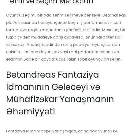
Təhlil və Seçim Metodları
Oyunçu seçimi, birjada səhm seçməyə bənzəyir. Betandreas
platformasında hər oyunçunun keçmiş performansını, cari
formanı və rəqib komandanın gücünü təhlil edin. Məsələn, bir
futbolçu zəif müdafiəyə qarşı oynayırsa, onun xal potensialı
yüksəkdir. Ancaq həddindən artıq populyar oyunçulardan
çəkinin – onların dəyəri çox vaxt real performanslarını əks
etdirmir. Sadə bir qayda: ucuz, lakin sabit oyunçuları seçin.
Betandreas Fantaziya
İdmanının Gələcəyi və
Mühafizəkar Yanaşmanın
Əhəmiyyəti
Fantaziya idmanı populyarlaşdıqca, daha çox oyunçu bu