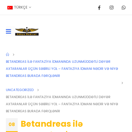
TÜRKÇE
BETANDREAS ILƏ FANTAZIYA İDMANINDA UZUNMÜDDƏTLI DƏYƏR
AXTARANLAR ÜÇÜN SƏBIRLI YOL – FANTAZIYA İDMANI NƏDIR VƏ NIYƏ
BETANDREAS BURADA FƏRQLƏNIR
UNCATEGORIZED
BETANDREAS ILƏ FANTAZIYA İDMANINDA UZUNMÜDDƏTLI DƏYƏR
AXTARANLAR ÜÇÜN SƏBIRLI YOL – FANTAZIYA İDMANI NƏDIR VƏ NIYƏ
BETANDREAS BURADA FƏRQLƏNIR
Betandreas ilə
08