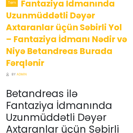
Fantaziya İdmanında
Tem
Uzunmüddətli Dəyər
Axtaranlar üçün Səbirli Yol
– Fantaziya İdmanı Nədir və
Niyə Betandreas Burada
Fərqlənir
BY
ADMIN
Betandreas ilə
Fantaziya İdmanında
Uzunmüddətli Dəyər
Axtaranlar üçün Səbirli