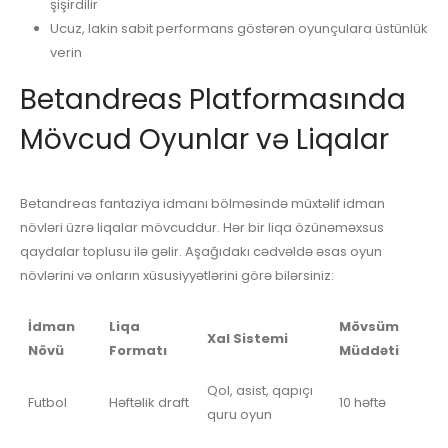
şişirdilir
Ucuz, lakin sabit performans göstərən oyunçulara üstünlük
verin
Betandreas Platformasında
Mövcud Oyunlar və Liqalar
Betandreas fantaziya idmanı bölməsində müxtəlif idman
növləri üzrə liqalar mövcuddur. Hər bir liqa özünəməxsus
qaydalar toplusu ilə gəlir. Aşağıdakı cədvəldə əsas oyun
növlərini və onların xüsusiyyətlərini görə bilərsiniz:
İdman
Liqa
Mövsüm
Xal Sistemi
Növü
Formatı
Müddəti
Qol, asist, qapıçı
Futbol
Həftəlik draft
10 həftə
quru oyun