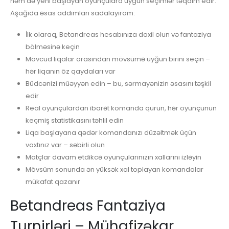
həm də yeni başlayan oyunçulara uyğun seçimlər təqdim edir.
Aşağıda əsas addımları sadalayıram:
İlk olaraq, Betandreas hesabınıza daxil olun və fantaziya
bölməsinə keçin
Mövcud liqalar arasından mövsümə uyğun birini seçin –
hər liqanın öz qaydaları var
Büdcənizi müəyyən edin – bu, sərmayənizin əsasını təşkil
edir
Real oyunçulardan ibarət komanda qurun, hər oyunçunun
keçmiş statistikasını təhlil edin
Liqa başlayana qədər komandanızı düzəltmək üçün
vaxtınız var – səbirli olun
Matçlar davam etdikcə oyunçularınızın xallarını izləyin
Mövsüm sonunda ən yüksək xal toplayan komandalar
mükafat qazanır
Betandreas Fantaziya
Turnirləri – Mühafizəkar