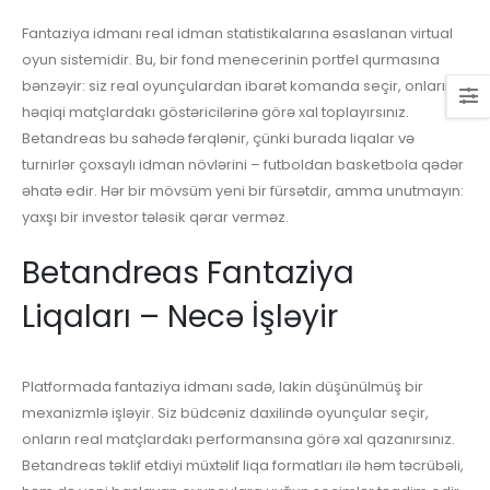
Fantaziya idmanı real idman statistikalarına əsaslanan virtual
oyun sistemidir. Bu, bir fond menecerinin portfel qurmasına
bənzəyir: siz real oyunçulardan ibarət komanda seçir, onların
həqiqi matçlardakı göstəricilərinə görə xal toplayırsınız.
Betandreas bu sahədə fərqlənir, çünki burada liqalar və
turnirlər çoxsaylı idman növlərini – futboldan basketbola qədər
əhatə edir. Hər bir mövsüm yeni bir fürsətdir, amma unutmayın:
yaxşı bir investor tələsik qərar verməz.
Betandreas Fantaziya
Liqaları – Necə İşləyir
Platformada fantaziya idmanı sadə, lakin düşünülmüş bir
mexanizmlə işləyir. Siz büdcəniz daxilində oyunçular seçir,
onların real matçlardakı performansına görə xal qazanırsınız.
Betandreas təklif etdiyi müxtəlif liqa formatları ilə həm təcrübəli,