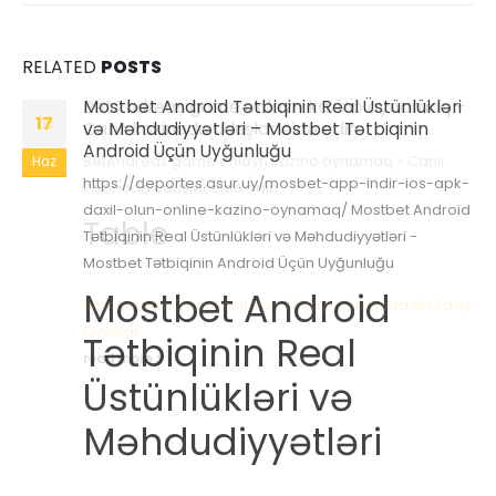
RELATED
POSTS
BetAndreas game onlayn kazino oynamaq –
Mostbet Android Tətbiqinin Real Üstünlükləri
18
17
Canlı kazinoda uduşlar əldə edin
və Məhdudiyyətləri – Mostbet Tətbiqinin
Android Üçün Uyğunluğu
BetAndreas game onlayn kazino oynamaq - Canlı
Haz
Haz
https://deportes.asur.uy/mosbet-app-indir-ios-apk-
kazinoda uduşlar əldə edin
daxil-olun-online-kazino-oynamaq/ Mostbet Android
Table
Tətbiqinin Real Üstünlükləri və Məhdudiyyətləri -
Mostbet Tətbiqinin Android Üçün Uyğunluğu
Mostbet Android
BetAndreas Oyun Seçimləri: Onlayn Kazinoda Ən Yaxşı
Oyunlar
Tətbiqinin Real
read more
Üstünlükləri və
Məhdudiyyətləri