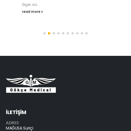
Əgər siz...
read more
İLETİŞİM
ADRES
MAĞUSA Suriçi