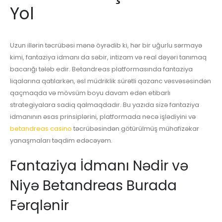
Yol
Uzun illərin təcrübəsi mənə öyrədib ki, hər bir uğurlu sərmayə
kimi, fantaziya idmanı da səbir, intizam və real dəyəri tanımaq
bacarığı tələb edir. Betandreas platformasında fantaziya
liqalarına qatılarkən, əsl müdriklik sürətli qazanc vəsvəsəsindən
qaçmaqda və mövsüm boyu davam edən etibarlı
strategiyalara sadiq qalmaqdadır. Bu yazıda sizə fantaziya
idmanının əsas prinsiplərini, platformada necə işlədiyini və
betandreas casino
təcrübəsindən götürülmüş mühafizəkar
yanaşmaları təqdim edəcəyəm.
Fantaziya İdmanı Nədir və
Niyə Betandreas Burada
Fərqlənir