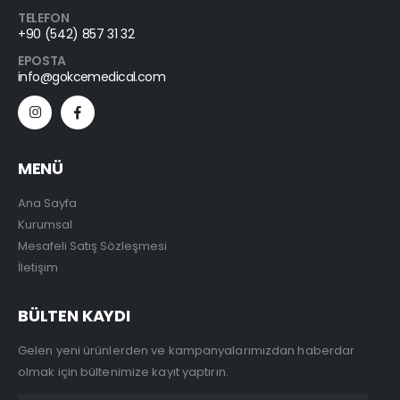
TELEFON
+90 (542) 857 31 32
EPOSTA
info@gokcemedical.com
MENÜ
Ana Sayfa
Kurumsal
Mesafeli Satış Sözleşmesi
İletişim
BÜLTEN KAYDI
Gelen yeni ürünlerden ve kampanyalarımızdan haberdar
olmak için bültenimize kayıt yaptırın.