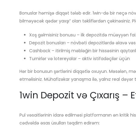
Bonuslar həmişə diqqət tələb edir. 1win-də bir neçə n
bilməyəcək qədər yaxşı” olan təkliflərdən çəkinəsiniz. 
Xoş gəlmisiniz bonusu – ilk depozitdə müəyyən fai
Depozit bonusları – növbəti depozitlərdə əlavə vəs
Cashback – itirilmiş məbləğin bir hissəsinin qaytar
Turnirlər və lotereyalar – aktiv istifadəçilər üçün
Hər bir bonusun şərtlərini diqqətlə oxuyun. Məsələn, 
etməlisiniz. Mühafizəkar yanaşma ilə, yalnız real dəyər t
1win Depozit və Çıxarış – E
Pul vəsaitlərinin idarə edilməsi platformanın ən kritik h
cədvəldə əsas üsulları təqdim edirəm: