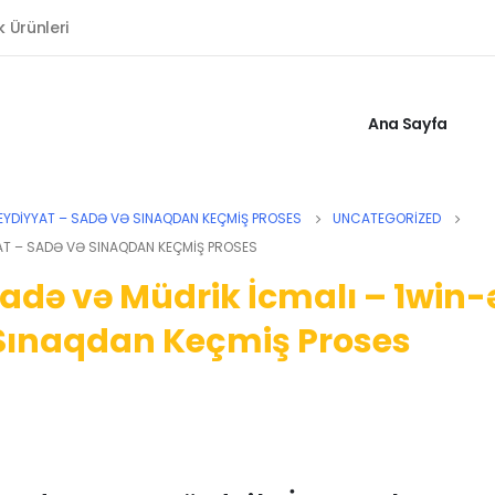
k Ürünleri
Ana Sayfa
QEYDIYYAT – SADƏ VƏ SINAQDAN KEÇMIŞ PROSES
UNCATEGORIZED
YAT – SADƏ VƏ SINAQDAN KEÇMIŞ PROSES
adə və Müdrik İcmalı – 1win-
 Sınaqdan Keçmiş Proses