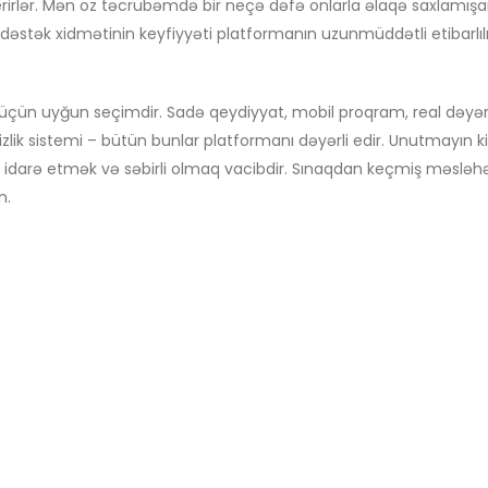
verirlər. Mən öz təcrübəmdə bir neçə dəfə onlarla əlaqə saxlamış
tək xidmətinin keyfiyyəti platformanın uzunmüddətli etibarlılı
 üçün uyğun seçimdir. Sadə qeydiyyat, mobil proqram, real dəyər 
izlik sistemi – bütün bunlar platformanı dəyərli edir. Unutmayın ki
 idarə etmək və səbirli olmaq vacibdir. Sınaqdan keçmiş məsləhə
n.