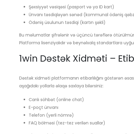
Şəxsiyyət vəsiqəsi (pasport və ya ID kart)
Ünvanı təsdiqləyən sənəd (kommunal ödəniş qəbz
Ödəniş üsulunun təsdiqi (kartın şəkli)
Bu məlumatlar şifrələnir və üçüncü tərəflərə ötürülmür.
Platforma lisenziyalıdır və beynəlxalq standartlara uyğu
1win Dəstək Xidməti – Eti
Dəstək xidməti platformanın etibarlılığını göstərən əsas 
aşağıdakı yollarla əlaqə saxlaya bilərsiniz:
Canlı söhbət (online chat)
E-poçt ünvanı
Telefon (yerli nömrə)
FAQ bölməsi (tez-tez verilən suallar)