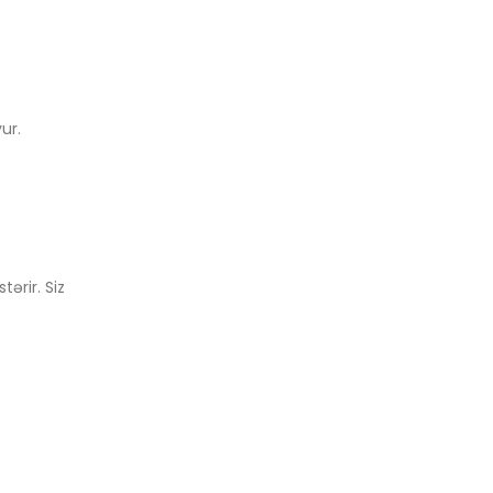
ur.
ərir. Siz