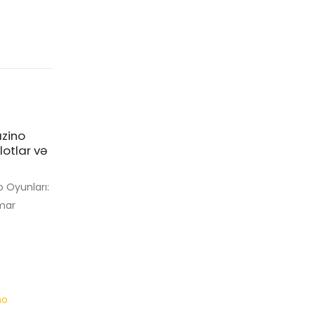
azino
TrustDice Casino Promo
01
17
lotlar və
Code | Play Casino Online in
the United States
Tem
Haz
 Oyunları:
TrustDice Casino Promo Code |
umar
Play Casino Online in the United
States
Table of
contents
no