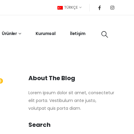
TÜRKÇE
Ürünler
Kurumsal
İletişim
About The Blog
ə
Lorem ipsum dolor sit amet, consectetur
elit porta. Vestibulum ante justo,
volutpat quis porta diam.
Search