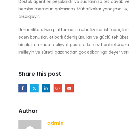
Dəstək agentləri peşəkardır və suallarınıza tez cavab 
həmişə məmnun qalmışam. Mühafizəkar yanaşma ilə, dəs
təsdiqləyir.
Ümumilikdə, 1win platforması mühafizəkar istifadəçilər
edən bonuslar, etibarlı ödəniş üsulları və güclü təhlükəs
bir platformada fəaliyyət göstərərkən öz bankrollunuzu
irəliləyin və sürətli qazancdan çox etibarlılığa dəyər veri
Share this post
Author
admin