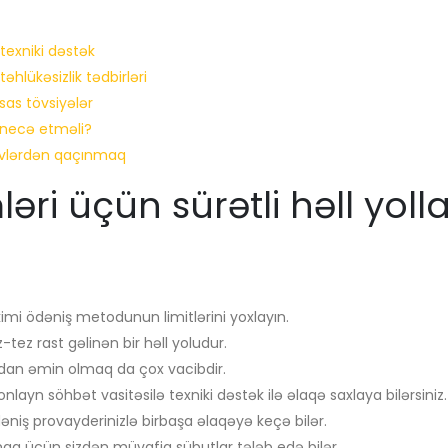
 texniki dəstək
lükəsizlik tədbirləri
sas tövsiyələr
 necə etməli?
əhvlərdən qaçınmaq
ri üçün sürətli həll yolla
kimi ödəniş metodunun limitlərini yoxlayın.
tez rast gəlinən bir həll yoludur.
ından əmin olmaq da çox vacibdir.
ayn söhbət vasitəsilə texniki dəstək ilə əlaqə saxlaya bilərsiniz.
iş provayderinizlə birbaşa əlaqəyə keçə bilər.
maq üçün sizdən müvafiq sübutlar tələb edə bilər.