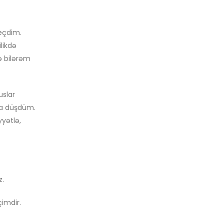
eçdim.
likdə
ə bilərəm
uslar
şa düşdüm.
yyətlə,
z.
çimdir.