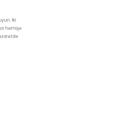
yun. İki
nızı həmişə
nəzarətdə