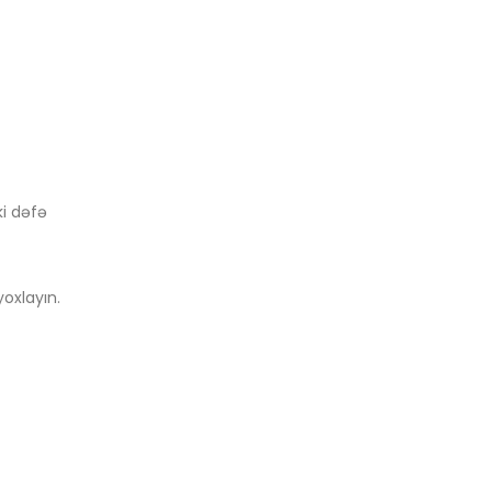
ki dəfə
oxlayın.