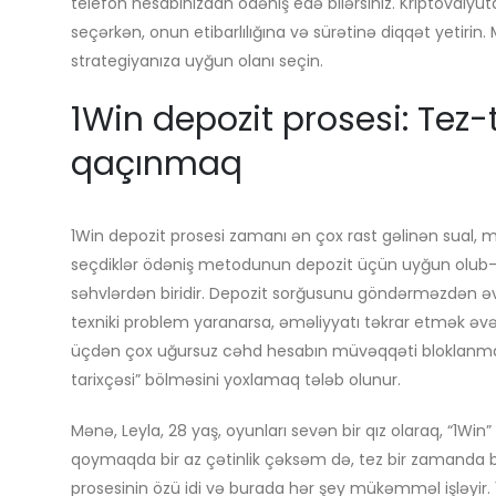
telefon hesabınızdan ödəniş edə bilərsiniz. Kriptovalyu
seçərkən, onun etibarlılığına və sürətinə diqqət yetirin.
strategiyanıza uyğun olanı seçin.
1Win depozit prosesi: Tez-
qaçınmaq
1Win depozit prosesi zamanı ən çox rast gəlinən sual, 
seçdiklər ödəniş metodunun depozit üçün uyğun olub-o
səhvlərdən biridir. Depozit sorğusunu göndərməzdən əvv
texniki problem yaranarsa, əməliyyatı təkrar etmək əvəzi
üçdən çox uğursuz cəhd hesabın müvəqqəti bloklanması
tarixçəsi” bölməsini yoxlamaq tələb olunur.
Mənə, Leyla, 28 yaş, oyunları sevən bir qız olaraq, “1Win
qoymaqda bir az çətinlik çəksəm də, tez bir zamanda
prosesinin özü idi və burada hər şey mükəmməl işləyir.