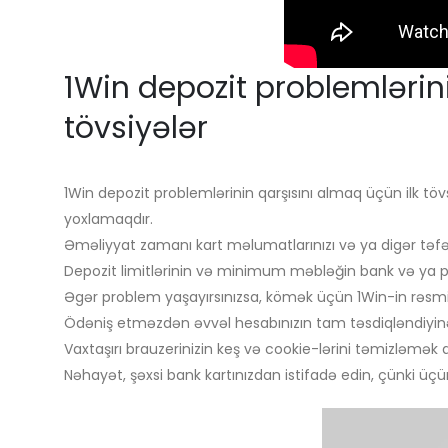
1Win depozit problemlərin
tövsiyələr
1Win depozit problemlərinin qarşısını almaq üçün ilk tö
yoxlamaqdır.
Əməliyyat zamanı kart məlumatlarınızı və ya digər təfərr
Depozit limitlərinin və minimum məbləğin bank və ya 
Əgər problem yaşayırsınızsa, kömək üçün 1Win-in rəsmi 
Ödəniş etməzdən əvvəl hesabınızın tam təsdiqləndiyinə
Vaxtaşırı brauzerinizin keş və cookie-lərini təmizləmək də
Nəhayət, şəxsi bank kartınızdan istifadə edin, çünki üçün