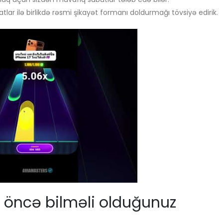
tlar ilə birlikdə rəsmi şikayət formanı doldurmağı tövsiyə edirik.
 öncə bilməli olduğunuz