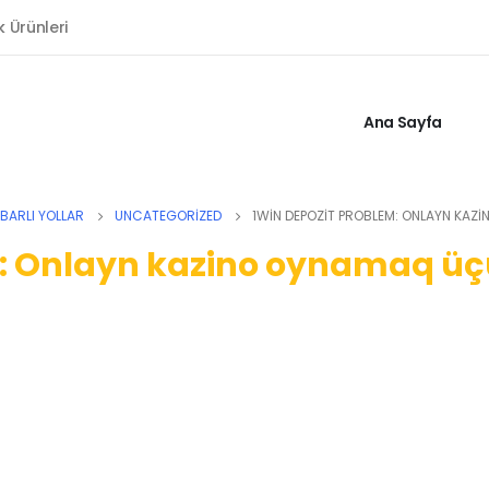
k Ürünleri
Ana Sayfa
BARLI YOLLAR
UNCATEGORIZED
1WIN DEPOZIT PROBLEM: ONLAYN KAZ
m: Onlayn kazino oynamaq ü