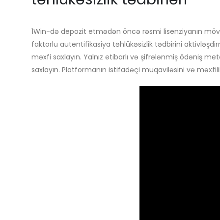
1Win-də depozit etmədən öncə rəsmi lisenziyanın mövcud
faktorlu autentifikasiya təhlükəsizlik tədbirini aktivlə
məxfi saxlayın. Yalnız etibarlı və şifrələnmiş ödəniş m
saxlayın. Platformanın istifadəçi müqaviləsini və məxfili